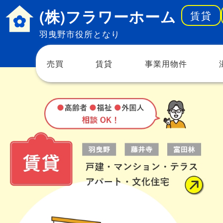
(株)フラワーホーム
賃貸
羽曳野市役所となり
売買
賃貸
事業用物件