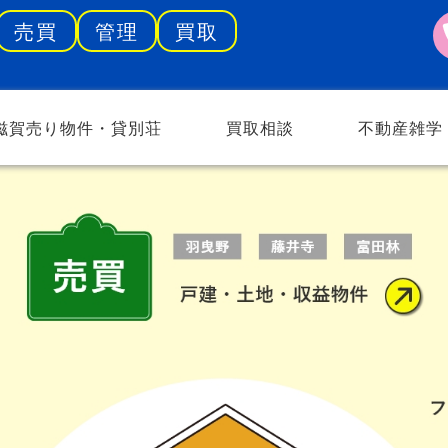
売買
管理
買取
滋賀売り物件・貸別荘
買取相談
不動産雑学