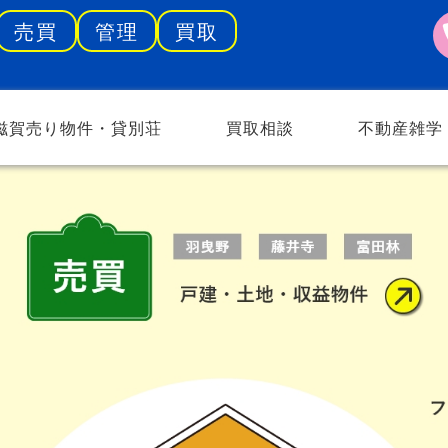
売買
管理
買取
滋賀売り物件・貸別荘
買取相談
不動産雑学