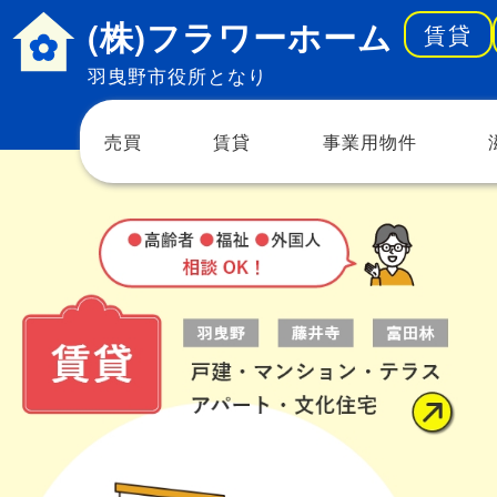
(株)フラワーホーム
賃貸
羽曳野市役所となり
売買
賃貸
事業用物件